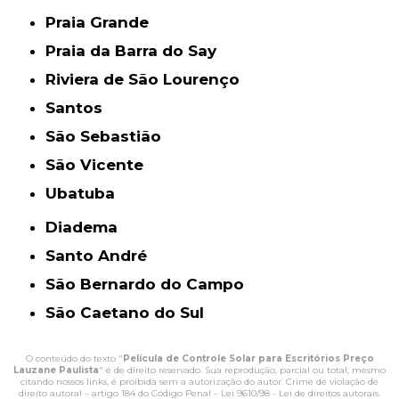
Praia Grande
Praia da Barra do Say
Riviera de São Lourenço
Santos
São Sebastião
São Vicente
Ubatuba
Diadema
Santo André
São Bernardo do Campo
São Caetano do Sul
O conteúdo do texto "
Película de Controle Solar para Escritórios Preço
Lauzane Paulista
" é de direito reservado. Sua reprodução, parcial ou total, mesmo
citando nossos links, é proibida sem a autorização do autor. Crime de violação de
direito autoral – artigo 184 do Código Penal –
Lei 9610/98 - Lei de direitos autorais
.