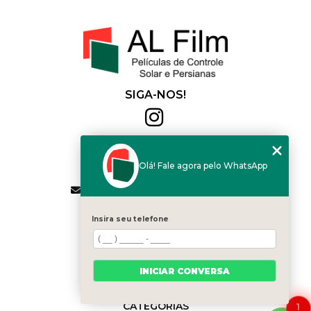
SIGA-NOS!
Al Film
(11) 2564-4684
Olá! Fale agora pelo WhatsApp
(11) 94168-2041
contato.vendas@alfilm.com.br
MENU
Insira seu telefone
HOME
QUEM SOMOS
SERVIÇOS
INICIAR CONVERSA
BLOG
CONTATO
CATEGORIAS
1