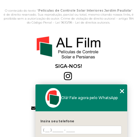
O conteúdo do texto "
Películas de Controle Solar Interiores Jardim Paulista
"
é de direito reservado. Sua reprodução, parcial ou total, mesmo citando nossos links, é
proibida sem a autorização do autor. Crime de violação de direito autoral – artigo 184
do Código Penal –
Lei 9610/98 - Lei de direitos autorais
.
SIGA-NOS!
Al Film
(11) 2564-4684
Olá! Fale agora pelo WhatsApp
(11) 94168-2041
contato.vendas@alfilm.com.br
MENU
Insira seu telefone
HOME
QUEM SOMOS