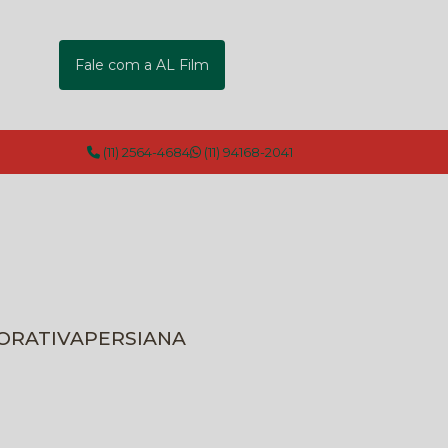
Fale com a AL Film
(11) 2564-4684
(11) 94168-2041
CORATIVA
PERSIANA