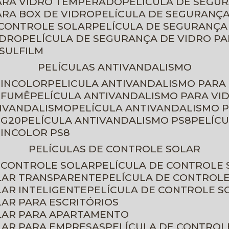
PARA VIDRO TEMPERADO
PELÍCULA DE SEGU
ARA BOX DE VIDRO
PELÍCULA DE SEGURANÇA
 CONTROLE SOLAR
PELÍCULA DE SEGURANÇA
IDRO
PELÍCULA DE SEGURANÇA DE VIDRO P
NSULFILM
PELÍCULAS ANTIVANDALISMO
 INCOLOR
PELICULA ANTIVANDALISMO PARA
 FUMÊ
PELÍCULA ANTIVANDALISMO PARA VI
TIVANDALISMO
PELÍCULA ANTIVANDALISMO P
 G20
PELÍCULA ANTIVANDALISMO PS8
PELÍC
 INCOLOR PS8
PELÍCULAS DE CONTROLE SOLAR
E CONTROLE SOLAR
PELÍCULA DE CONTROLE
OLAR TRANSPARENTE
PELÍCULA DE CONTROL
LAR INTELIGENTE
PELÍCULA DE CONTROLE S
LAR PARA ESCRITÓRIOS
OLAR PARA APARTAMENTO
LAR PARA EMPRESAS
PELÍCULA DE CONTROL