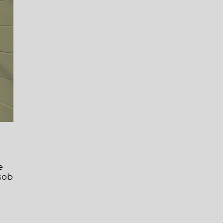
e
sob