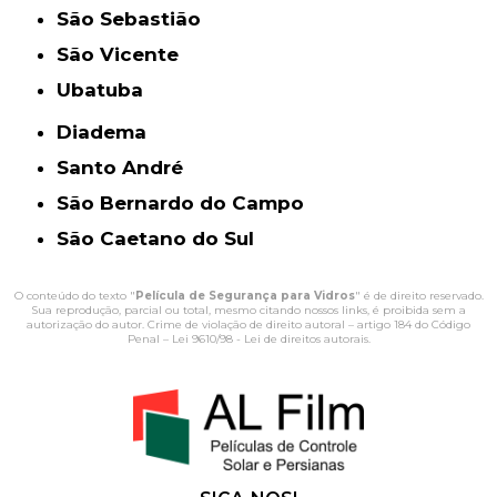
São Sebastião
São Vicente
Ubatuba
Diadema
Santo André
São Bernardo do Campo
São Caetano do Sul
O conteúdo do texto "
Película de Segurança para Vidros
" é de direito reservado.
Sua reprodução, parcial ou total, mesmo citando nossos links, é proibida sem a
autorização do autor. Crime de violação de direito autoral – artigo 184 do Código
Penal –
Lei 9610/98 - Lei de direitos autorais
.