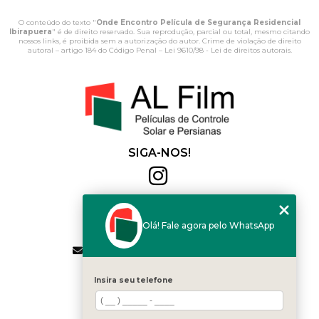
O conteúdo do texto "
Onde Encontro Película de Segurança Residencial
Ibirapuera
" é de direito reservado. Sua reprodução, parcial ou total, mesmo citando
nossos links, é proibida sem a autorização do autor. Crime de violação de direito
autoral – artigo 184 do Código Penal –
Lei 9610/98 - Lei de direitos autorais
.
SIGA-NOS!
Al Film
(11) 2564-4684
Olá! Fale agora pelo WhatsApp
(11) 94168-2041
contato.vendas@alfilm.com.br
MENU
Insira seu telefone
HOME
QUEM SOMOS