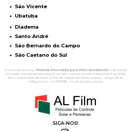
São Vicente
Ubatuba
Diadema
Santo André
São Bernardo do Campo
São Caetano do Sul
O conteúdo do texto "
Película Decorativa para Vidro Residencial
" é de direito
reservado. Sua reprodução, parcial ou total, mesmo citando nossos links, é proibida
sem a autorização do autor. Crime de violação de direito autoral – artigo 184 do
Código Penal –
Lei 9610/98 - Lei de direitos autorais
.
SIGA-NOS!