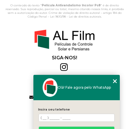
O conteúdo do texto "
Película Antivandalismo Incolor Ps8
" é de direito
reservado. Sua reprodução, parcial ou total, mesmo citando nossos links, é proibida
sem a autorização do autor. Crime de violação de direito autoral – artigo 184 do
Código Penal –
Lei 9610/98 - Lei de direitos autorais
.
SIGA-NOS!
Al Film
(11) 2564-4684
Olá! Fale agora pelo WhatsApp
(11) 94168-2041
contato.vendas@alfilm.com.br
MENU
Insira seu telefone
HOME
QUEM SOMOS
SERVIÇOS