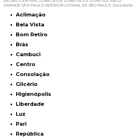
REGIÃO CENTRAL
ZONA LESTE
ZONA OESTE
ZONA SUL
ABCD
GRANDE SÃO PAULO
INTERIOR
LITORAL DE SÃO PAULO
Zona Norte
Aclimação
Bela Vista
Bom Retiro
Brás
Cambuci
Centro
Consolação
Glicério
Higienópolis
Liberdade
Luz
Pari
República