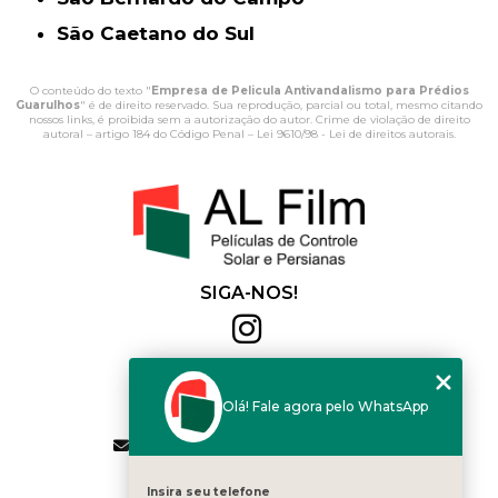
São Caetano do Sul
O conteúdo do texto "
Empresa de Pelicula Antivandalismo para Prédios
Guarulhos
" é de direito reservado. Sua reprodução, parcial ou total, mesmo citando
nossos links, é proibida sem a autorização do autor. Crime de violação de direito
autoral – artigo 184 do Código Penal –
Lei 9610/98 - Lei de direitos autorais
.
SIGA-NOS!
Al Film
(11) 2564-4684
Olá! Fale agora pelo WhatsApp
(11) 94168-2041
contato.vendas@alfilm.com.br
MENU
Insira seu telefone