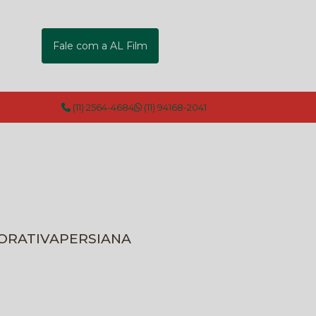
Fale com a AL Film
(11) 2564-4684
(11) 94168-2041
CORATIVA
PERSIANA