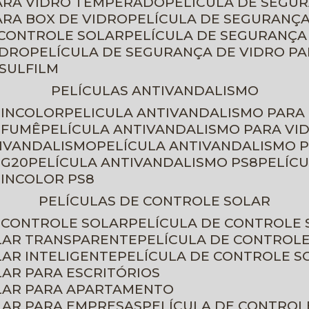
PARA VIDRO TEMPERADO
PELÍCULA DE SEGU
ARA BOX DE VIDRO
PELÍCULA DE SEGURANÇA
 CONTROLE SOLAR
PELÍCULA DE SEGURANÇA
IDRO
PELÍCULA DE SEGURANÇA DE VIDRO P
NSULFILM
PELÍCULAS ANTIVANDALISMO
 INCOLOR
PELICULA ANTIVANDALISMO PARA
 FUMÊ
PELÍCULA ANTIVANDALISMO PARA VI
TIVANDALISMO
PELÍCULA ANTIVANDALISMO P
 G20
PELÍCULA ANTIVANDALISMO PS8
PELÍC
 INCOLOR PS8
PELÍCULAS DE CONTROLE SOLAR
E CONTROLE SOLAR
PELÍCULA DE CONTROLE
OLAR TRANSPARENTE
PELÍCULA DE CONTROL
LAR INTELIGENTE
PELÍCULA DE CONTROLE S
LAR PARA ESCRITÓRIOS
OLAR PARA APARTAMENTO
LAR PARA EMPRESAS
PELÍCULA DE CONTROL