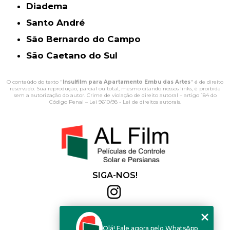
Diadema
Santo André
São Bernardo do Campo
São Caetano do Sul
O conteúdo do texto "
Insulfilm para Apartamento Embu das Artes
" é de direito
reservado. Sua reprodução, parcial ou total, mesmo citando nossos links, é proibida
sem a autorização do autor. Crime de violação de direito autoral – artigo 184 do
Código Penal –
Lei 9610/98 - Lei de direitos autorais
.
SIGA-NOS!
Al Film
(11) 2564-4684
Olá! Fale agora pelo WhatsApp