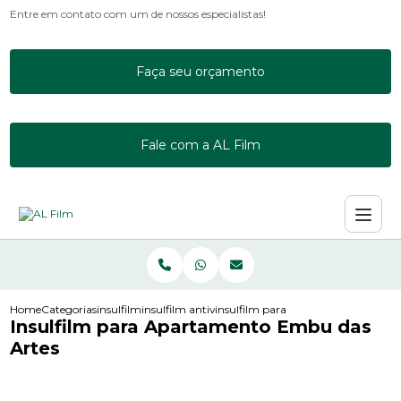
Entre em contato com um de nossos especialistas!
Faça seu orçamento
Fale com a AL Film
Home
Categorias
insulfilm
insulfilm antivandalismo
insulfilm para apartamento embu d
Insulfilm para Apartamento Embu das
Artes