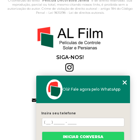
O conteúdo do texto "
Película Decorativa Janela
" é de direito reservado. Sua
reprodução, parcial ou total, mesmo citando nossos links, é proibida sem a
autorização do autor. Crime de violação de direito autoral – artigo 184 do Código
Penal –
Lei 9610/98 - Lei de direitos autorais
.
SIGA-NOS!
Al Film
(11) 2564-4684
Olá! Fale agora pelo WhatsApp
(11) 94168-2041
contato.vendas@alfilm.com.br
MENU
Insira seu telefone
HOME
QUEM SOMOS
SERVIÇOS
INICIAR CONVERSA
BLOG