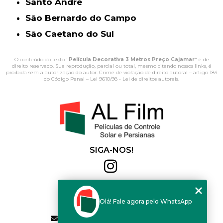
Santo André
São Bernardo do Campo
São Caetano do Sul
O conteúdo do texto "
Película Decorativa 3 Metros Preço Cajamar
" é de
direito reservado. Sua reprodução, parcial ou total, mesmo citando nossos links, é
proibida sem a autorização do autor. Crime de violação de direito autoral – artigo 184
do Código Penal –
Lei 9610/98 - Lei de direitos autorais
.
SIGA-NOS!
Al Film
(11) 2564-4684
Olá! Fale agora pelo WhatsApp
(11) 94168-2041
contato.vendas@alfilm.com.br