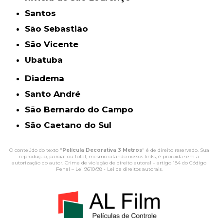
Santos
São Sebastião
São Vicente
Ubatuba
Diadema
Santo André
São Bernardo do Campo
São Caetano do Sul
O conteúdo do texto "
Película Decorativa 3 Metros
" é de direito reservado. Sua
reprodução, parcial ou total, mesmo citando nossos links, é proibida sem a
autorização do autor. Crime de violação de direito autoral – artigo 184 do Código
Penal –
Lei 9610/98 - Lei de direitos autorais
.