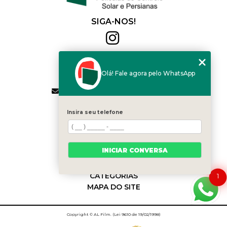
SIGA-NOS!
Al Film
(11) 2564-4684
Olá! Fale agora pelo WhatsApp
(11) 94168-2041
contato.vendas@alfilm.com.br
MENU
Insira seu telefone
HOME
QUEM SOMOS
SERVIÇOS
INICIAR CONVERSA
BLOG
CONTATO
CATEGORIAS
1
MAPA DO SITE
Copyright © AL Film. (Lei 9610 de 19/02/1998)