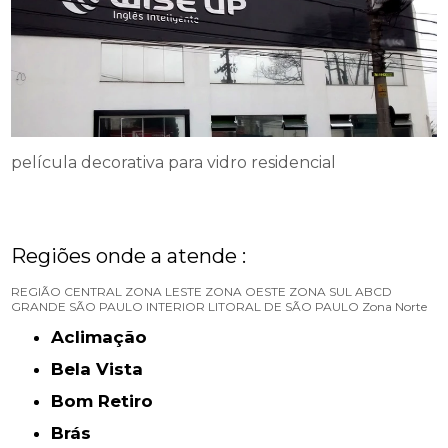
película decorativa para vidro residencial
Regiões onde a atende :
REGIÃO CENTRAL
ZONA LESTE
ZONA OESTE
ZONA SUL
ABCD
GRANDE SÃO PAULO
INTERIOR
LITORAL DE SÃO PAULO
Zona Norte
Aclimação
Bela Vista
Bom Retiro
Brás