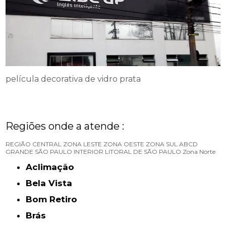
película decorativa de vidro prata
Regiões onde a atende :
REGIÃO CENTRAL
ZONA LESTE
ZONA OESTE
ZONA SUL
ABCD
GRANDE SÃO PAULO
INTERIOR
LITORAL DE SÃO PAULO
Zona Norte
Aclimação
Bela Vista
Bom Retiro
Brás