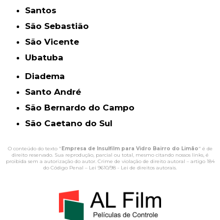
Santos
São Sebastião
São Vicente
Ubatuba
Diadema
Santo André
São Bernardo do Campo
São Caetano do Sul
O conteúdo do texto "
Empresa de Insulfilm para Vidro Bairro do Limão
" é de
direito reservado. Sua reprodução, parcial ou total, mesmo citando nossos links, é
proibida sem a autorização do autor. Crime de violação de direito autoral – artigo 184
do Código Penal –
Lei 9610/98 - Lei de direitos autorais
.