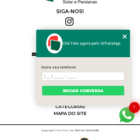
SIGA-NOS!
Al Film
(11) 2564-4684
Olá! Fale agora pelo WhatsApp
(11) 94168-2041
contato.vendas@alfilm.com.br
MENU
Insira seu telefone
HOME
QUEM SOMOS
SERVIÇOS
INICIAR CONVERSA
BLOG
CONTATO
CATEGORIAS
1
MAPA DO SITE
Copyright © AL Film. (Lei 9610 de 19/02/1998)