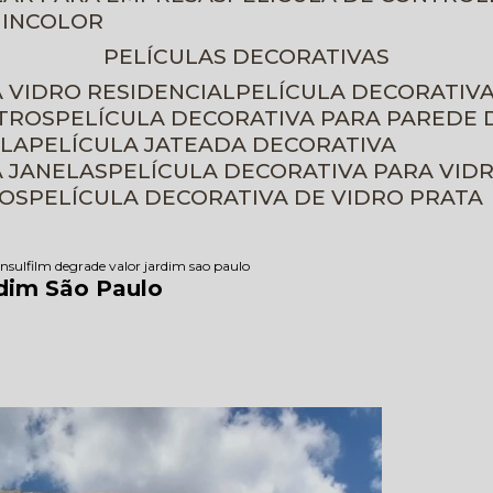
 INCOLOR
PELÍCULAS DECORATIVAS
A VIDRO RESIDENCIAL
PELÍCULA DECORATIV
ETROS
PELÍCULA DECORATIVA PARA PAREDE 
ELA
PELÍCULA JATEADA DECORATIVA
A JANELAS
PELÍCULA DECORATIVA PARA VID
ROS
PELÍCULA DECORATIVA DE VIDRO PRATA
insulfilm degrade valor jardim sao paulo
rdim São Paulo