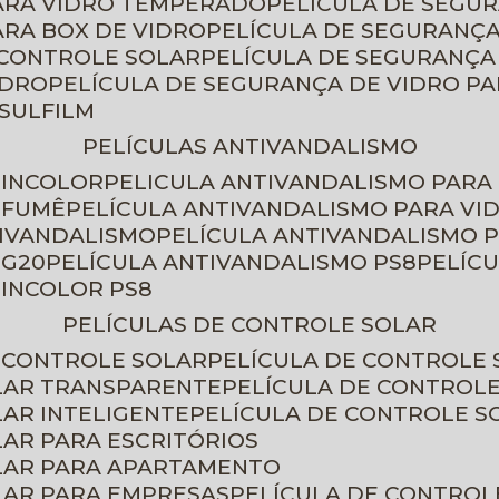
PARA VIDRO TEMPERADO
PELÍCULA DE SEGU
ARA BOX DE VIDRO
PELÍCULA DE SEGURANÇA
 CONTROLE SOLAR
PELÍCULA DE SEGURANÇA
IDRO
PELÍCULA DE SEGURANÇA DE VIDRO P
NSULFILM
PELÍCULAS ANTIVANDALISMO
 INCOLOR
PELICULA ANTIVANDALISMO PARA
 FUMÊ
PELÍCULA ANTIVANDALISMO PARA VI
TIVANDALISMO
PELÍCULA ANTIVANDALISMO P
 G20
PELÍCULA ANTIVANDALISMO PS8
PELÍC
 INCOLOR PS8
PELÍCULAS DE CONTROLE SOLAR
E CONTROLE SOLAR
PELÍCULA DE CONTROLE
OLAR TRANSPARENTE
PELÍCULA DE CONTROL
LAR INTELIGENTE
PELÍCULA DE CONTROLE S
LAR PARA ESCRITÓRIOS
OLAR PARA APARTAMENTO
LAR PARA EMPRESAS
PELÍCULA DE CONTROL