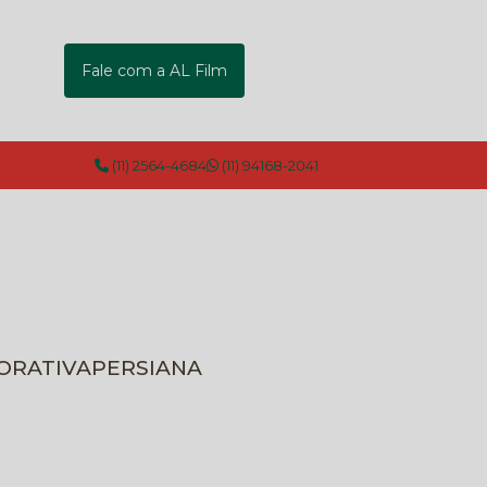
Fale com a AL Film
(11) 2564-4684
(11) 94168-2041
CORATIVA
PERSIANA