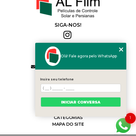
SIGA-NOS!
Al Film
(11) 2564-4684
Olá! Fale agora pelo WhatsApp
(11) 94168-2041
contato.vendas@alfilm.com.br
MENU
Insira seu telefone
HOME
QUEM SOMOS
SERVIÇOS
INICIAR CONVERSA
BLOG
CONTATO
CATEGORIAS
1
MAPA DO SITE