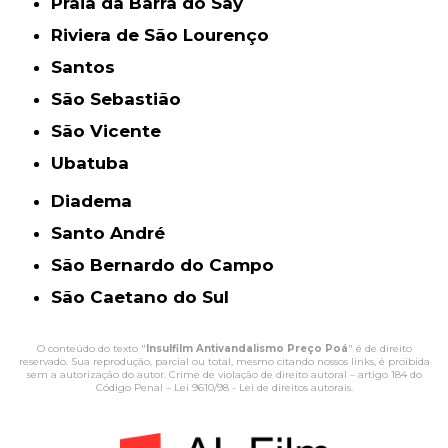
Praia da Barra do Say
Riviera de São Lourenço
Santos
São Sebastião
São Vicente
Ubatuba
Diadema
Santo André
São Bernardo do Campo
São Caetano do Sul
O conteúdo do texto "
Insulfilm Antivandalismo Preço Poá
" é de direito
reservado. Sua reprodução, parcial ou total, mesmo citando nossos links, é proibida
sem a autorização do autor. Crime de violação de direito autoral – artigo 184 do
Código Penal –
Lei 9610/98 - Lei de direitos autorais
.