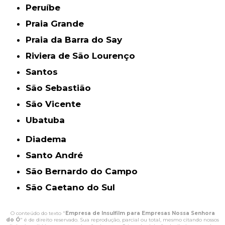
Peruíbe
Praia Grande
Praia da Barra do Say
Riviera de São Lourenço
Santos
São Sebastião
São Vicente
Ubatuba
Diadema
Santo André
São Bernardo do Campo
São Caetano do Sul
O conteúdo do texto "
Empresa de Insulfilm para Empresas Nossa Senhora
do Ó
" é de direito reservado. Sua reprodução, parcial ou total, mesmo citando nossos