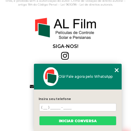
links, é proibida sem a autorização do autor. Crime de violação de direito autoral –
artigo 184 do Código Penal –
Lei 9610/98 - Lei de direitos autorais
.
SIGA-NOS!
Al Film
(11) 2564-4684
Olá! Fale agora pelo WhatsApp
(11) 94168-2041
contato.vendas@alfilm.com.br
MENU
Insira seu telefone
HOME
QUEM SOMOS
SERVIÇOS
INICIAR CONVERSA
BLOG
CONTATO