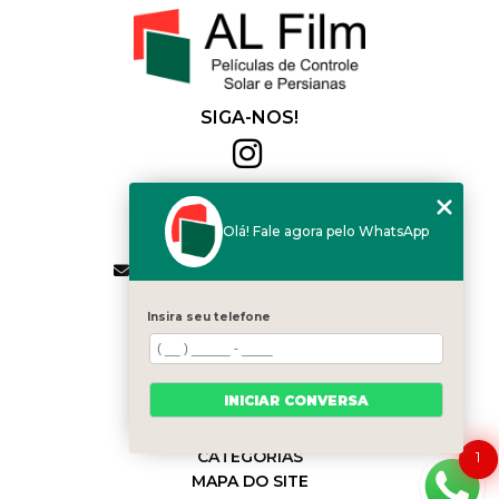
SIGA-NOS!
Al Film
(11) 2564-4684
Olá! Fale agora pelo WhatsApp
(11) 94168-2041
contato.vendas@alfilm.com.br
MENU
Insira seu telefone
HOME
QUEM SOMOS
SERVIÇOS
INICIAR CONVERSA
BLOG
CONTATO
CATEGORIAS
1
MAPA DO SITE