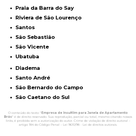
Praia da Barra do Say
Riviera de São Lourenço
Santos
São Sebastião
São Vicente
Ubatuba
Diadema
Santo André
São Bernardo do Campo
São Caetano do Sul
O conteúdo do texto "
Empresa de Insulfilm para Janela de Apartamento
Brás
" é de direito reservado. Sua reprodução, parcial ou total, mesmo citando nossos
links, é proibida sem a autorização do autor. Crime de violação de direito autoral –
artigo 184 do Código Penal –
Lei 9610/98 - Lei de direitos autorais
.