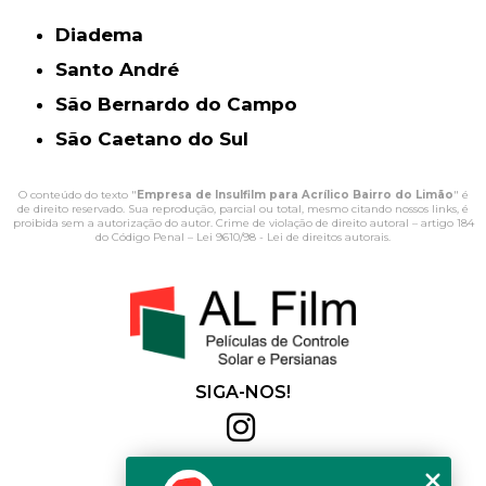
Diadema
Santo André
São Bernardo do Campo
São Caetano do Sul
O conteúdo do texto "
Empresa de Insulfilm para Acrílico Bairro do Limão
" é
de direito reservado. Sua reprodução, parcial ou total, mesmo citando nossos links, é
proibida sem a autorização do autor. Crime de violação de direito autoral – artigo 184
do Código Penal –
Lei 9610/98 - Lei de direitos autorais
.
SIGA-NOS!
Al Film