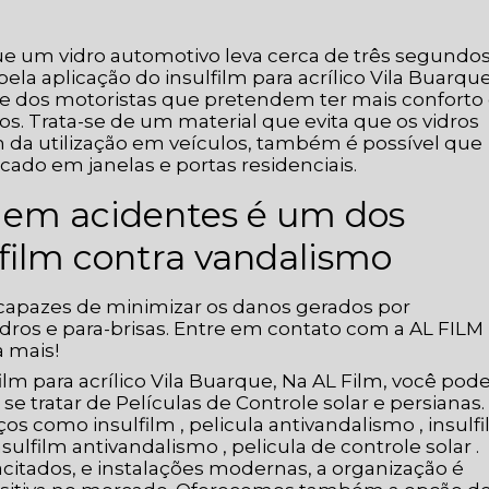
ue um vidro automotivo leva cerca de três segundo
pela aplicação do insulfilm para acrílico Vila Buarqu
te dos motoristas que pretendem ter mais conforto
 Trata-se de um material que evita que os vidros
m da utilização em veículos, também é possível que
cado em janelas e portas residenciais.
 em acidentes é um dos
lfilm contra vandalismo
 capazes de minimizar os danos gerados por
ros e para-brisas. Entre em contato com a AL FILM
a mais!
ilm para acrílico Vila Buarque, Na AL Film, você pod
e tratar de Películas de Controle solar e persianas.
s como insulfilm , pelicula antivandalismo , insulf
nsulfilm antivandalismo , pelicula de controle solar .
citados, e instalações modernas, a organização é