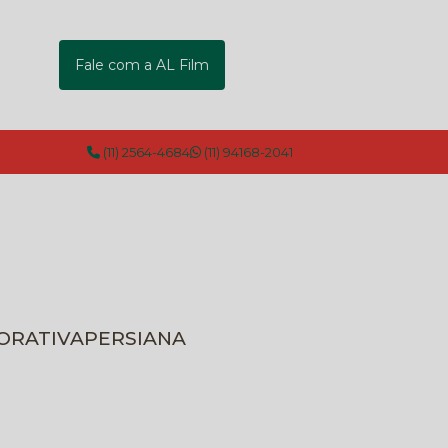
Fale com a AL Film
(11) 2564-4684
(11) 94168-2041
CORATIVA
PERSIANA