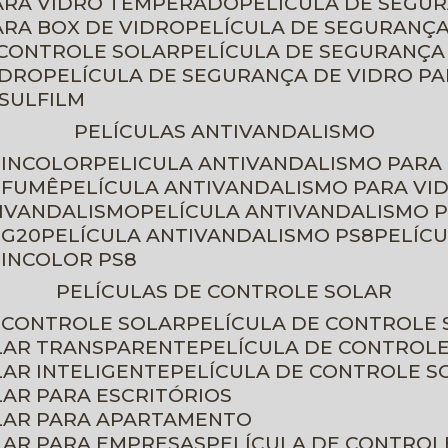
PARA VIDRO TEMPERADO
PELÍCULA DE SEGU
ARA BOX DE VIDRO
PELÍCULA DE SEGURANÇA
 CONTROLE SOLAR
PELÍCULA DE SEGURANÇA
IDRO
PELÍCULA DE SEGURANÇA DE VIDRO P
NSULFILM
PELÍCULAS ANTIVANDALISMO
 INCOLOR
PELICULA ANTIVANDALISMO PARA
 FUMÊ
PELÍCULA ANTIVANDALISMO PARA VI
TIVANDALISMO
PELÍCULA ANTIVANDALISMO P
 G20
PELÍCULA ANTIVANDALISMO PS8
PELÍC
 INCOLOR PS8
PELÍCULAS DE CONTROLE SOLAR
E CONTROLE SOLAR
PELÍCULA DE CONTROLE
OLAR TRANSPARENTE
PELÍCULA DE CONTROL
LAR INTELIGENTE
PELÍCULA DE CONTROLE S
LAR PARA ESCRITÓRIOS
OLAR PARA APARTAMENTO
LAR PARA EMPRESAS
PELÍCULA DE CONTROL