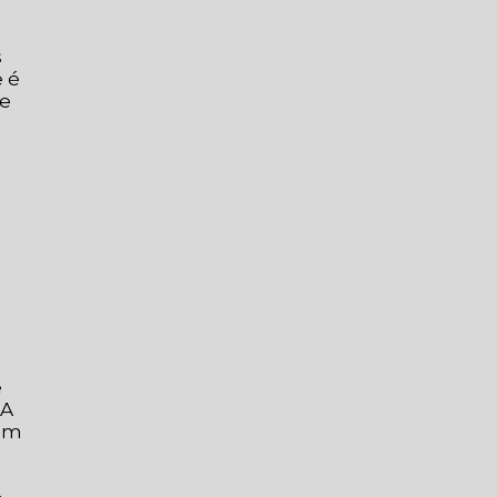
s
e é
 e
e
 A
ilm