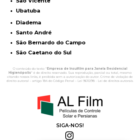
São Vicente
Ubatuba
Diadema
Santo André
São Bernardo do Campo
São Caetano do Sul
O conteúdo do texto "
Empresa de Insulfilm para Janela Residencial
Higienópolis
" é de direito reservado. Sua reprodução, parcial ou total, mesmo
citando nossos links, é proibida sem a autorização do autor. Crime de violação de
direito autoral – artigo 184 do Código Penal –
Lei 9610/98 - Lei de direitos autorais
.
SIGA-NOS!