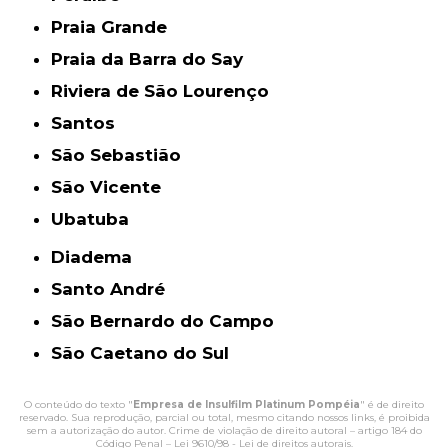
Praia Grande
Praia da Barra do Say
Riviera de São Lourenço
Santos
São Sebastião
São Vicente
Ubatuba
Diadema
Santo André
São Bernardo do Campo
São Caetano do Sul
O conteúdo do texto "
Empresa de Insulfilm Platinum Pompéia
" é de direito
reservado. Sua reprodução, parcial ou total, mesmo citando nossos links, é proibida
sem a autorização do autor. Crime de violação de direito autoral – artigo 184 do
Código Penal –
Lei 9610/98 - Lei de direitos autorais
.