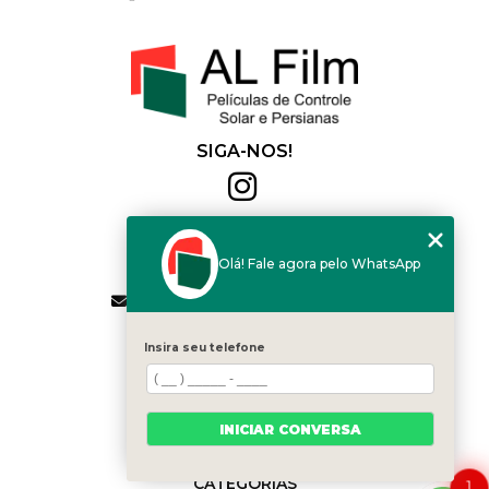
SIGA-NOS!
Al Film
(11) 2564-4684
Olá! Fale agora pelo WhatsApp
(11) 94168-2041
contato.vendas@alfilm.com.br
MENU
Insira seu telefone
HOME
QUEM SOMOS
SERVIÇOS
INICIAR CONVERSA
BLOG
CONTATO
CATEGORIAS
1