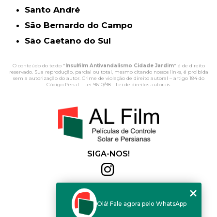
Santo André
São Bernardo do Campo
São Caetano do Sul
O conteúdo do texto "
Insulfilm Antivandalismo Cidade Jardim
" é de direito
reservado. Sua reprodução, parcial ou total, mesmo citando nossos links, é proibida
sem a autorização do autor. Crime de violação de direito autoral – artigo 184 do
Código Penal –
Lei 9610/98 - Lei de direitos autorais
.
SIGA-NOS!
Al Film
(11) 2564-4684
Olá! Fale agora pelo WhatsApp
(11) 94168-2041