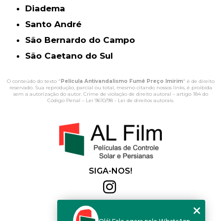
Diadema
Santo André
São Bernardo do Campo
São Caetano do Sul
O conteúdo do texto "
Película Antivandalismo Fumê Preço Imirim
" é de direito
reservado. Sua reprodução, parcial ou total, mesmo citando nossos links, é proibida
sem a autorização do autor. Crime de violação de direito autoral – artigo 184 do
Código Penal –
Lei 9610/98 - Lei de direitos autorais
.
SIGA-NOS!
Al Film
(11) 2564-4684