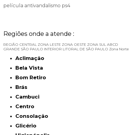
película antivandalismo ps4
Regiões onde a atende :
REGIÃO CENTRAL
ZONA LESTE
ZONA OESTE
ZONA SUL
ABCD
GRANDE SÃO PAULO
INTERIOR
LITORAL DE SÃO PAULO
Zona Norte
Aclimação
Bela Vista
Bom Retiro
Brás
Cambuci
Centro
Consolação
Glicério