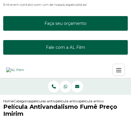
Entre em contato com um de nossos especialistas!
Faça seu orçamento
Fale com a AL Film
Home
Categorias
peliculas antivandalismo
pelicula antivandalismo 3m
pelicula antivandalismo fume
Película Antivandalismo Fumê Preço
Imirim