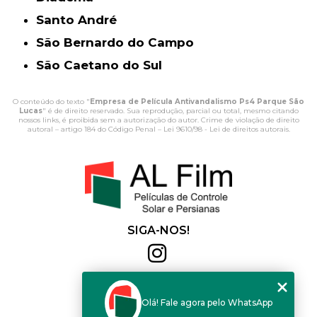
Santo André
São Bernardo do Campo
São Caetano do Sul
O conteúdo do texto "
Empresa de Película Antivandalismo Ps4 Parque São
Lucas
" é de direito reservado. Sua reprodução, parcial ou total, mesmo citando
nossos links, é proibida sem a autorização do autor. Crime de violação de direito
autoral – artigo 184 do Código Penal –
Lei 9610/98 - Lei de direitos autorais
.
SIGA-NOS!
Al Film
(11) 2564-4684
Olá! Fale agora pelo WhatsApp
(11) 94168-2041