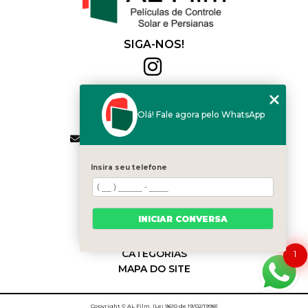
SIGA-NOS!
Al Film
(11) 2564-4684
Olá! Fale agora pelo WhatsApp
(11) 94168-2041
contato.vendas@alfilm.com.br
MENU
Insira seu telefone
HOME
QUEM SOMOS
SERVIÇOS
INICIAR CONVERSA
BLOG
CONTATO
CATEGORIAS
1
MAPA DO SITE
Copyright © AL Film. (Lei 9610 de 19/02/1998)