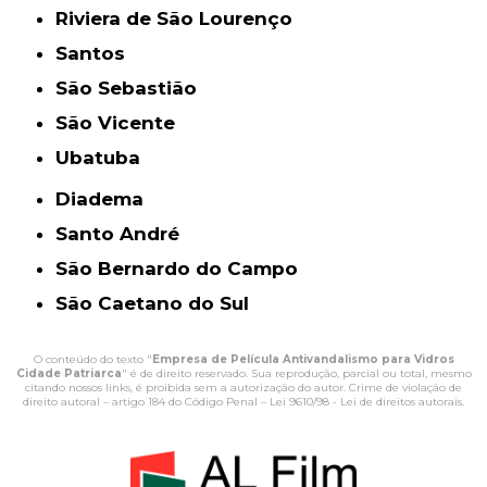
Riviera de São Lourenço
Santos
São Sebastião
São Vicente
Ubatuba
Diadema
Santo André
São Bernardo do Campo
São Caetano do Sul
O conteúdo do texto "
Empresa de Película Antivandalismo para Vidros
Cidade Patriarca
" é de direito reservado. Sua reprodução, parcial ou total, mesmo
citando nossos links, é proibida sem a autorização do autor. Crime de violação de
direito autoral – artigo 184 do Código Penal –
Lei 9610/98 - Lei de direitos autorais
.