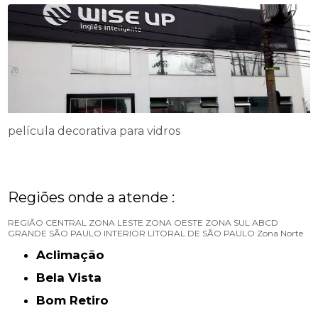
película decorativa para vidros
Regiões onde a atende :
REGIÃO CENTRAL
ZONA LESTE
ZONA OESTE
ZONA SUL
ABCD
GRANDE SÃO PAULO
INTERIOR
LITORAL DE SÃO PAULO
Zona Norte
Aclimação
Bela Vista
Bom Retiro