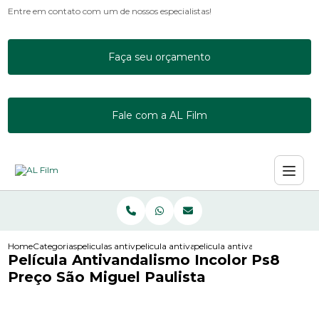
Entre em contato com um de nossos especialistas!
Faça seu orçamento
Fale com a AL Film
Home
Categorias
peliculas antivandalismo
pelicula antivandalismo 3m
pelicula antivandalismo incolo
Película Antivandalismo Incolor Ps8
Preço São Miguel Paulista