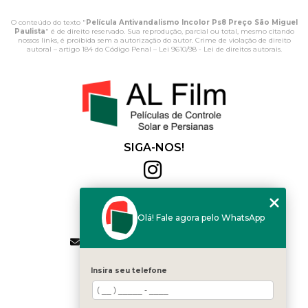
O conteúdo do texto "
Película Antivandalismo Incolor Ps8 Preço São Miguel
Paulista
" é de direito reservado. Sua reprodução, parcial ou total, mesmo citando
nossos links, é proibida sem a autorização do autor. Crime de violação de direito
autoral – artigo 184 do Código Penal –
Lei 9610/98 - Lei de direitos autorais
.
SIGA-NOS!
Al Film
(11) 2564-4684
Olá! Fale agora pelo WhatsApp
(11) 94168-2041
contato.vendas@alfilm.com.br
MENU
Insira seu telefone
HOME
QUEM SOMOS