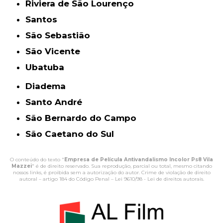
Riviera de São Lourenço
Santos
São Sebastião
São Vicente
Ubatuba
Diadema
Santo André
São Bernardo do Campo
São Caetano do Sul
O conteúdo do texto "
Empresa de Película Antivandalismo Incolor Ps8 Vila
Mazzei
" é de direito reservado. Sua reprodução, parcial ou total, mesmo citando
nossos links, é proibida sem a autorização do autor. Crime de violação de direito
autoral – artigo 184 do Código Penal –
Lei 9610/98 - Lei de direitos autorais
.