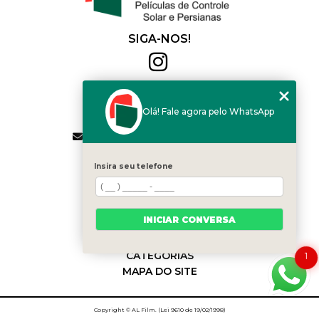
SIGA-NOS!
Al Film
(11) 2564-4684
Olá! Fale agora pelo WhatsApp
(11) 94168-2041
contato.vendas@alfilm.com.br
MENU
Insira seu telefone
HOME
QUEM SOMOS
SERVIÇOS
INICIAR CONVERSA
BLOG
CONTATO
CATEGORIAS
1
MAPA DO SITE
Copyright © AL Film. (Lei 9610 de 19/02/1998)