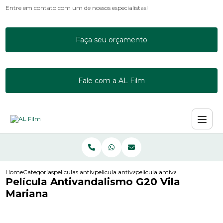
Entre em contato com um de nossos especialistas!
Faça seu orçamento
Fale com a AL Film
Home
Categorias
peliculas antivandalismo
pelicula antivandalismo 3m
pelicula antivandalismo g20 v
Película Antivandalismo G20 Vila
Mariana