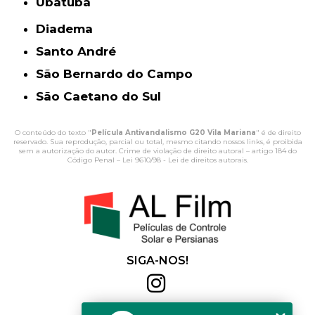
Ubatuba
Diadema
Santo André
São Bernardo do Campo
São Caetano do Sul
O conteúdo do texto "
Película Antivandalismo G20 Vila Mariana
" é de direito
reservado. Sua reprodução, parcial ou total, mesmo citando nossos links, é proibida
sem a autorização do autor. Crime de violação de direito autoral – artigo 184 do
Código Penal –
Lei 9610/98 - Lei de direitos autorais
.
SIGA-NOS!
Al Film