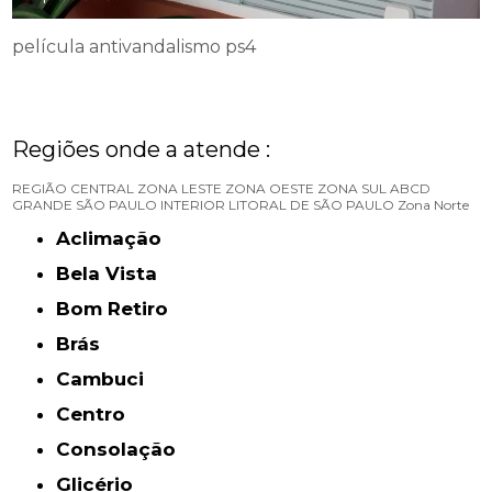
película antivandalismo ps4
Regiões onde a atende :
REGIÃO CENTRAL
ZONA LESTE
ZONA OESTE
ZONA SUL
ABCD
GRANDE SÃO PAULO
INTERIOR
LITORAL DE SÃO PAULO
Zona Norte
Aclimação
Bela Vista
Bom Retiro
Brás
Cambuci
Centro
Consolação
Glicério