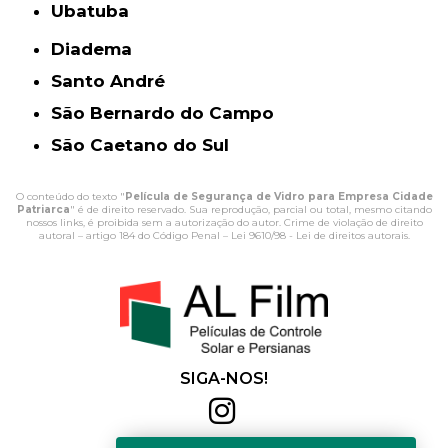
Ubatuba
Diadema
Santo André
São Bernardo do Campo
São Caetano do Sul
O conteúdo do texto "
Película de Segurança de Vidro para Empresa Cidade
Patriarca
" é de direito reservado. Sua reprodução, parcial ou total, mesmo citando
nossos links, é proibida sem a autorização do autor. Crime de violação de direito
autoral – artigo 184 do Código Penal –
Lei 9610/98 - Lei de direitos autorais
.
SIGA-NOS!