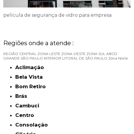
película de segurança de vidro para empresa
Regiões onde a atende :
REGIÃO CENTRAL
ZONA LESTE
ZONA OESTE
ZONA SUL
ABCD
GRANDE SÃO PAULO
INTERIOR
LITORAL DE SÃO PAULO
Zona Norte
Aclimação
Bela Vista
Bom Retiro
Brás
Cambuci
Centro
Consolação