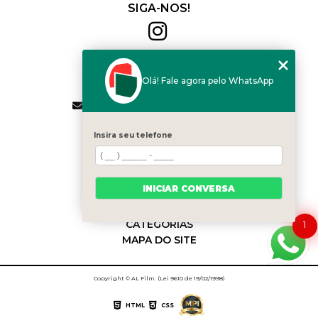
SIGA-NOS!
Al Film
(11) 2564-4684
Olá! Fale agora pelo WhatsApp
(11) 94168-2041
contato.vendas@alfilm.com.br
MENU
Insira seu telefone
HOME
QUEM SOMOS
SERVIÇOS
INICIAR CONVERSA
BLOG
CONTATO
CATEGORIAS
1
MAPA DO SITE
Copyright © AL Film. (Lei 9610 de 19/02/1998)
HTML
CSS