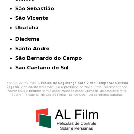
São Sebastião
São Vicente
Ubatuba
Diadema
Santo André
São Bernardo do Campo
São Caetano do Sul
O conteúdo do texto "
Película de Segurança para Vidro Temperado Preço
Jaçanã
" é de direito reservado. Sua reprodução, parcial ou total, mesmo citando
nossos links, é proibida sem a autorização do autor. Crime de violação de direito
autoral – artigo 184 do Código Penal –
Lei 9610/98 - Lei de direitos autorais
.