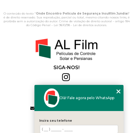
O conteúdo do texto "
Onde Encontro Película de Segurança Insulfilm Jundiaí
"
é de direito reservado. Sua reprodução, parcial ou total, mesmo citando nossos links, é
proibida sem a autorização do autor. Crime de violação de direito autoral – artigo 184
do Código Penal –
Lei 9610/98 - Lei de direitos autorais
.
SIGA-NOS!
Al Film
(11) 2564-4684
Olá! Fale agora pelo WhatsApp
(11) 94168-2041
contato.vendas@alfilm.com.br
MENU
Insira seu telefone
HOME
QUEM SOMOS