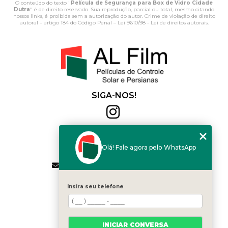
O conteúdo do texto "
Película de Segurança para Box de Vidro Cidade
Dutra
" é de direito reservado. Sua reprodução, parcial ou total, mesmo citando
nossos links, é proibida sem a autorização do autor. Crime de violação de direito
autoral – artigo 184 do Código Penal –
Lei 9610/98 - Lei de direitos autorais
.
SIGA-NOS!
Al Film
(11) 2564-4684
Olá! Fale agora pelo WhatsApp
(11) 94168-2041
contato.vendas@alfilm.com.br
MENU
Insira seu telefone
HOME
QUEM SOMOS
SERVIÇOS
INICIAR CONVERSA