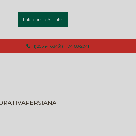
Fale com a AL Film
(11) 2564-4684
(11) 94168-2041
CORATIVA
PERSIANA