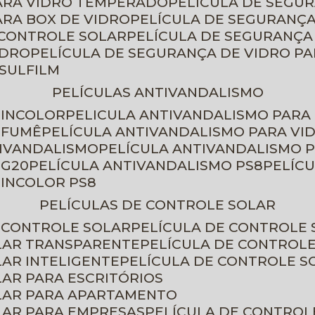
PARA VIDRO TEMPERADO
PELÍCULA DE SEGU
ARA BOX DE VIDRO
PELÍCULA DE SEGURANÇA
 CONTROLE SOLAR
PELÍCULA DE SEGURANÇA
IDRO
PELÍCULA DE SEGURANÇA DE VIDRO P
NSULFILM
PELÍCULAS ANTIVANDALISMO
 INCOLOR
PELICULA ANTIVANDALISMO PARA
 FUMÊ
PELÍCULA ANTIVANDALISMO PARA VI
TIVANDALISMO
PELÍCULA ANTIVANDALISMO P
 G20
PELÍCULA ANTIVANDALISMO PS8
PELÍC
 INCOLOR PS8
PELÍCULAS DE CONTROLE SOLAR
E CONTROLE SOLAR
PELÍCULA DE CONTROLE
OLAR TRANSPARENTE
PELÍCULA DE CONTROL
LAR INTELIGENTE
PELÍCULA DE CONTROLE S
LAR PARA ESCRITÓRIOS
OLAR PARA APARTAMENTO
LAR PARA EMPRESAS
PELÍCULA DE CONTROL