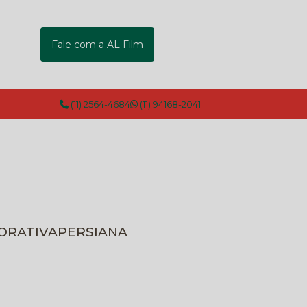
Fale com a AL Film
(11) 2564-4684
(11) 94168-2041
CORATIVA
PERSIANA