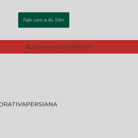
Fale com a AL Film
(11) 2564-4684
(11) 94168-2041
CORATIVA
PERSIANA