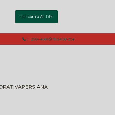
Fale com a AL Film
(11) 2564-4684
(11) 94168-2041
CORATIVA
PERSIANA