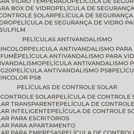
PARA VIDRO TEMPERADO
PELÍCULA DE SEGU
ARA BOX DE VIDRO
PELÍCULA DE SEGURANÇA
 CONTROLE SOLAR
PELÍCULA DE SEGURANÇA
IDRO
PELÍCULA DE SEGURANÇA DE VIDRO P
NSULFILM
PELÍCULAS ANTIVANDALISMO
 INCOLOR
PELICULA ANTIVANDALISMO PARA
 FUMÊ
PELÍCULA ANTIVANDALISMO PARA VI
TIVANDALISMO
PELÍCULA ANTIVANDALISMO P
 G20
PELÍCULA ANTIVANDALISMO PS8
PELÍC
 INCOLOR PS8
PELÍCULAS DE CONTROLE SOLAR
E CONTROLE SOLAR
PELÍCULA DE CONTROLE
OLAR TRANSPARENTE
PELÍCULA DE CONTROL
LAR INTELIGENTE
PELÍCULA DE CONTROLE S
LAR PARA ESCRITÓRIOS
OLAR PARA APARTAMENTO
LAR PARA EMPRESAS
PELÍCULA DE CONTROL