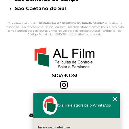
São Caetano do Sul
O conteúdo do texto "
Instalação de Insulfilm G5 Janela Saúde
" é de direito
reservado. Sua reprodução, parcial ou total, mesmo citando nossos links, é proibida
sem a autorização do autor. Crime de violação de direito autoral – artigo 184 do
Código Penal –
Lei 9610/98 - Lei de direitos autorais
.
SIGA-NOS!
Al Film
(11) 2564-4684
Olá! Fale agora pelo WhatsApp
(11) 94168-2041
contato.vendas@alfilm.com.br
MENU
Insira seu telefone