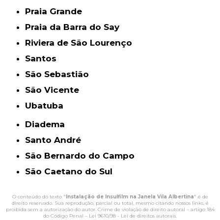
Praia Grande
Praia da Barra do Say
Riviera de São Lourenço
Santos
São Sebastião
São Vicente
Ubatuba
Diadema
Santo André
São Bernardo do Campo
São Caetano do Sul
O conteúdo do texto "
Instalação de Insulfilm na Janela Vila Albertina
" é de
direito reservado. Sua reprodução, parcial ou total, mesmo citando nossos links, é
proibida sem a autorização do autor. Crime de violação de direito autoral – artigo 184
do Código Penal –
Lei 9610/98 - Lei de direitos autorais
.