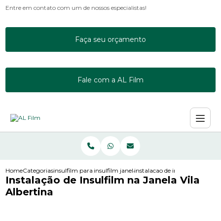
Entre em contato com um de nossos especialistas!
Faça seu orçamento
Fale com a AL Film
Home
Categorias
insulfilm para janelas
insulfilm janela residencial
instalacao de insulfilm na janel
Instalação de Insulfilm na Janela Vila
Albertina