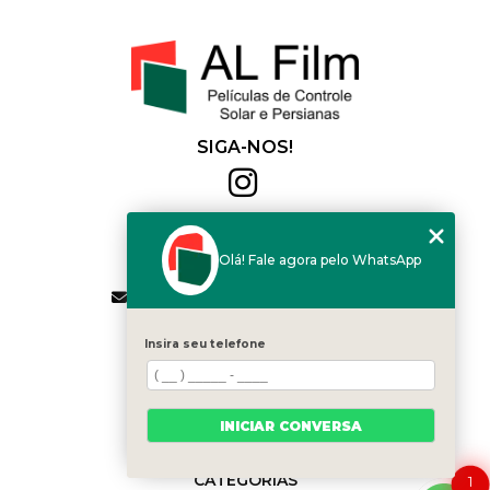
SIGA-NOS!
Al Film
(11) 2564-4684
Olá! Fale agora pelo WhatsApp
(11) 94168-2041
contato.vendas@alfilm.com.br
MENU
Insira seu telefone
HOME
QUEM SOMOS
SERVIÇOS
INICIAR CONVERSA
BLOG
CONTATO
CATEGORIAS
1