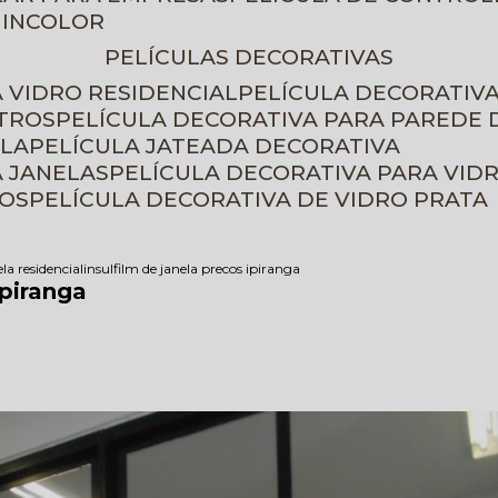
 INCOLOR
PELÍCULAS DECORATIVAS
A VIDRO RESIDENCIAL
PELÍCULA DECORATIV
ETROS
PELÍCULA DECORATIVA PARA PAREDE 
ELA
PELÍCULA JATEADA DECORATIVA
A JANELAS
PELÍCULA DECORATIVA PARA VID
ROS
PELÍCULA DECORATIVA DE VIDRO PRATA
ela residencial
insulfilm de janela precos ipiranga
Ipiranga