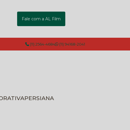
Fale com a AL Film
(11) 2564-4684
(11) 94168-2041
CORATIVA
PERSIANA