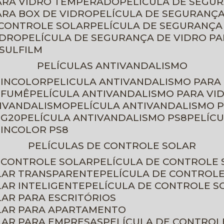
PARA VIDRO TEMPERADO
PELÍCULA DE SEGU
ARA BOX DE VIDRO
PELÍCULA DE SEGURANÇA
 CONTROLE SOLAR
PELÍCULA DE SEGURANÇA
IDRO
PELÍCULA DE SEGURANÇA DE VIDRO P
NSULFILM
PELÍCULAS ANTIVANDALISMO
 INCOLOR
PELICULA ANTIVANDALISMO PARA
 FUMÊ
PELÍCULA ANTIVANDALISMO PARA VI
TIVANDALISMO
PELÍCULA ANTIVANDALISMO P
 G20
PELÍCULA ANTIVANDALISMO PS8
PELÍC
 INCOLOR PS8
PELÍCULAS DE CONTROLE SOLAR
E CONTROLE SOLAR
PELÍCULA DE CONTROLE
OLAR TRANSPARENTE
PELÍCULA DE CONTROL
LAR INTELIGENTE
PELÍCULA DE CONTROLE S
LAR PARA ESCRITÓRIOS
OLAR PARA APARTAMENTO
LAR PARA EMPRESAS
PELÍCULA DE CONTROL