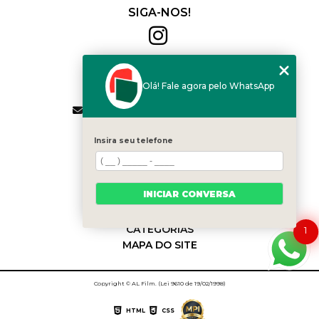
SIGA-NOS!
Al Film
(11) 2564-4684
Olá! Fale agora pelo WhatsApp
(11) 94168-2041
contato.vendas@alfilm.com.br
MENU
Insira seu telefone
HOME
QUEM SOMOS
SERVIÇOS
INICIAR CONVERSA
BLOG
CONTATO
CATEGORIAS
1
MAPA DO SITE
Copyright © AL Film. (Lei 9610 de 19/02/1998)
HTML
CSS