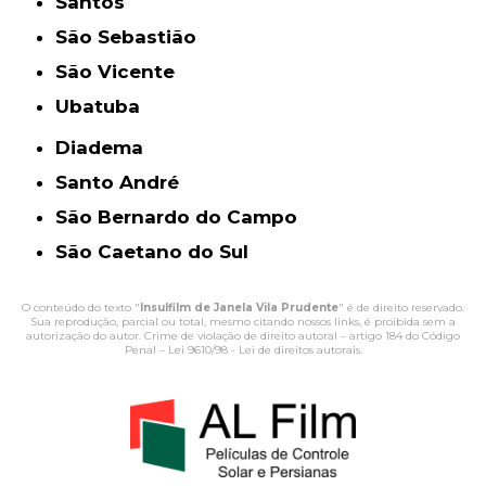
Santos
São Sebastião
São Vicente
Ubatuba
Diadema
Santo André
São Bernardo do Campo
São Caetano do Sul
O conteúdo do texto "
Insulfilm de Janela Vila Prudente
" é de direito reservado.
Sua reprodução, parcial ou total, mesmo citando nossos links, é proibida sem a
autorização do autor. Crime de violação de direito autoral – artigo 184 do Código
Penal –
Lei 9610/98 - Lei de direitos autorais
.