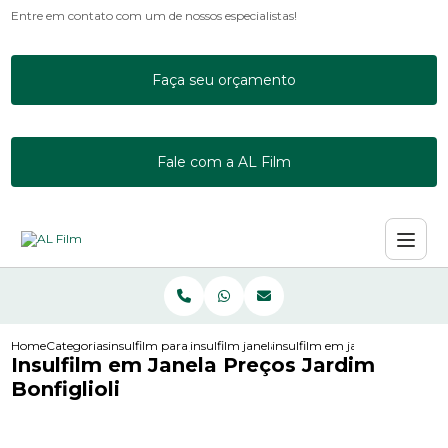
Entre em contato com um de nossos especialistas!
Faça seu orçamento
Fale com a AL Film
Home
Categorias
insulfilm para janelas
insulfilm janela residencial
insulfilm em janela precos jard
Insulfilm em Janela Preços Jardim
Bonfiglioli