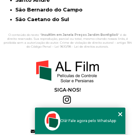
Santo André
São Bernardo do Campo
São Caetano do Sul
O conteúdo do texto "
Insulfilm em Janela Preços Jardim Bonfiglioli
" é de
direito reservado. Sua reprodução, parcial ou total, mesmo citando nossos links, é
proibida sem a autorização do autor. Crime de violação de direito autoral – artigo 184
do Código Penal –
Lei 9610/98 - Lei de direitos autorais
.
SIGA-NOS!
Al Film
(11) 2564-4684
Olá! Fale agora pelo WhatsApp
(11) 94168-2041
contato.vendas@alfilm.com.br