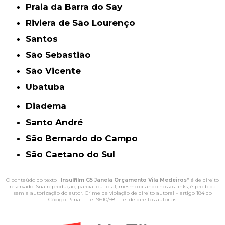
Praia da Barra do Say
Riviera de São Lourenço
Santos
São Sebastião
São Vicente
Ubatuba
Diadema
Santo André
São Bernardo do Campo
São Caetano do Sul
O conteúdo do texto "
Insulfilm G5 Janela Orçamento Vila Medeiros
" é de direito
reservado. Sua reprodução, parcial ou total, mesmo citando nossos links, é proibida
sem a autorização do autor. Crime de violação de direito autoral – artigo 184 do
Código Penal –
Lei 9610/98 - Lei de direitos autorais
.