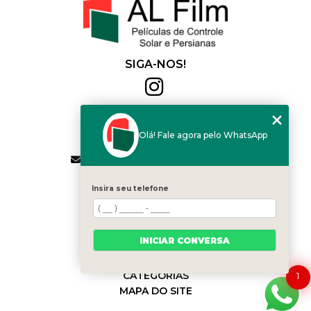
SIGA-NOS!
Al Film
(11) 2564-4684
Olá! Fale agora pelo WhatsApp
(11) 94168-2041
contato.vendas@alfilm.com.br
MENU
Insira seu telefone
HOME
QUEM SOMOS
SERVIÇOS
INICIAR CONVERSA
BLOG
CONTATO
CATEGORIAS
1
MAPA DO SITE