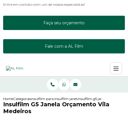
Entre em contato com um de nossos especialistas!
Faça seu orçamento
Fale com a AL Film
Home
Categorias
insulfilm para janelas
insulfilm janela residencial
insulfilm g5 janela orcamento 
Insulfilm G5 Janela Orçamento Vila
Medeiros