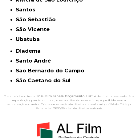
Santos
São Sebastião
São Vicente
Ubatuba
Diadema
Santo André
São Bernardo do Campo
São Caetano do Sul
O conteúdo do texto "
Insulfilm Janela Orçamento Luz
" é de direito reservado. Sua
reprodução, parcial ou total, mesmo citando nossos links, é proibida sem a
autorização do autor. Crime de violação de direito autoral – artigo 184 do Código
Penal –
Lei 9610/98 - Lei de direitos autorais
.