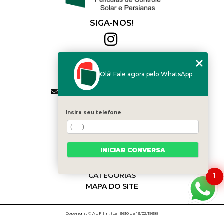
SIGA-NOS!
Al Film
(11) 2564-4684
Olá! Fale agora pelo WhatsApp
(11) 94168-2041
contato.vendas@alfilm.com.br
MENU
Insira seu telefone
HOME
QUEM SOMOS
SERVIÇOS
INICIAR CONVERSA
BLOG
CONTATO
CATEGORIAS
1
MAPA DO SITE
Copyright © AL Film. (Lei 9610 de 19/02/1998)