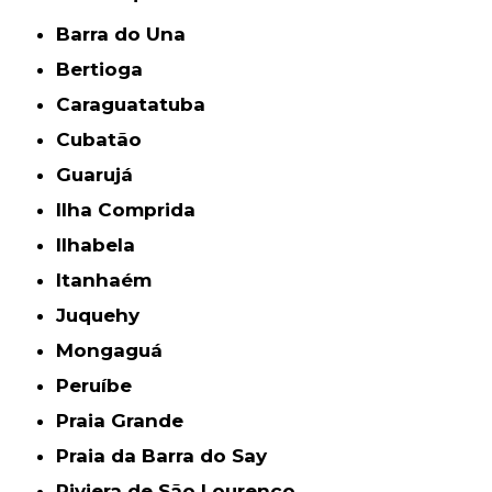
Barra do Una
Bertioga
Caraguatatuba
Cubatão
Guarujá
Ilha Comprida
Ilhabela
Itanhaém
Juquehy
Mongaguá
Peruíbe
Praia Grande
Praia da Barra do Say
Riviera de São Lourenço