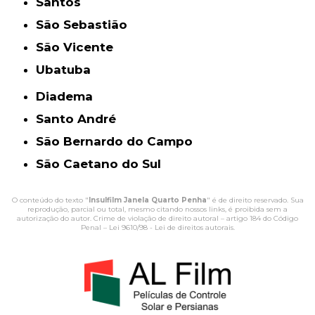
Santos
São Sebastião
São Vicente
Ubatuba
Diadema
Santo André
São Bernardo do Campo
São Caetano do Sul
O conteúdo do texto "
Insulfilm Janela Quarto Penha
" é de direito reservado. Sua
reprodução, parcial ou total, mesmo citando nossos links, é proibida sem a
autorização do autor. Crime de violação de direito autoral – artigo 184 do Código
Penal –
Lei 9610/98 - Lei de direitos autorais
.