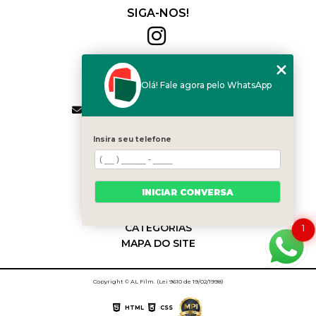
SIGA-NOS!
Al Film
(11) 2564-4684
Olá! Fale agora pelo WhatsApp
(11) 94168-2041
contato.vendas@alfilm.com.br
MENU
Insira seu telefone
HOME
QUEM SOMOS
SERVIÇOS
INICIAR CONVERSA
BLOG
CONTATO
CATEGORIAS
1
MAPA DO SITE
Copyright © AL Film. (Lei 9610 de 19/02/1998)
HTML
CSS