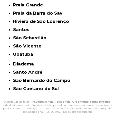
Praia Grande
Praia da Barra do Say
Riviera de São Lourenço
Santos
São Sebastião
São Vicente
Ubatuba
Diadema
Santo André
São Bernardo do Campo
São Caetano do Sul
O conteúdo do texto "
Insulfilm Janela Residencial Orçamento Santa Efigênia
"
é de direito reservado. Sua reprodução, parcial ou total, mesmo citando nossos links, é
proibida sem a autorização do autor. Crime de violação de direito autoral – artigo 184
do Código Penal –
Lei 9610/98 - Lei de direitos autorais
.