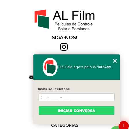
SIGA-NOS!
Al Film
(11) 2564-4684
Olá! Fale agora pelo WhatsApp
(11) 94168-2041
contato.vendas@alfilm.com.br
MENU
Insira seu telefone
HOME
QUEM SOMOS
SERVIÇOS
INICIAR CONVERSA
BLOG
CONTATO
CATEGORIAS
1