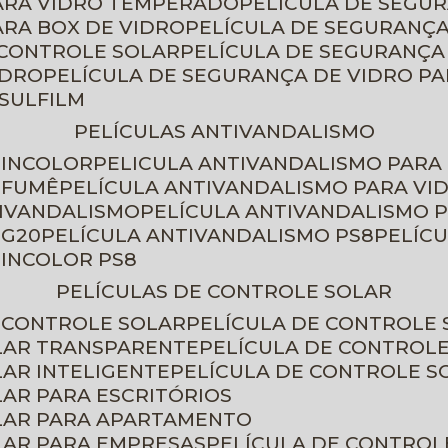
PARA VIDRO TEMPERADO
PELÍCULA DE SEGU
ARA BOX DE VIDRO
PELÍCULA DE SEGURANÇA
 CONTROLE SOLAR
PELÍCULA DE SEGURANÇA
IDRO
PELÍCULA DE SEGURANÇA DE VIDRO P
NSULFILM
PELÍCULAS ANTIVANDALISMO
 INCOLOR
PELICULA ANTIVANDALISMO PARA
 FUMÊ
PELÍCULA ANTIVANDALISMO PARA VI
TIVANDALISMO
PELÍCULA ANTIVANDALISMO P
 G20
PELÍCULA ANTIVANDALISMO PS8
PELÍC
 INCOLOR PS8
PELÍCULAS DE CONTROLE SOLAR
E CONTROLE SOLAR
PELÍCULA DE CONTROLE
OLAR TRANSPARENTE
PELÍCULA DE CONTROL
LAR INTELIGENTE
PELÍCULA DE CONTROLE S
LAR PARA ESCRITÓRIOS
OLAR PARA APARTAMENTO
LAR PARA EMPRESAS
PELÍCULA DE CONTROL