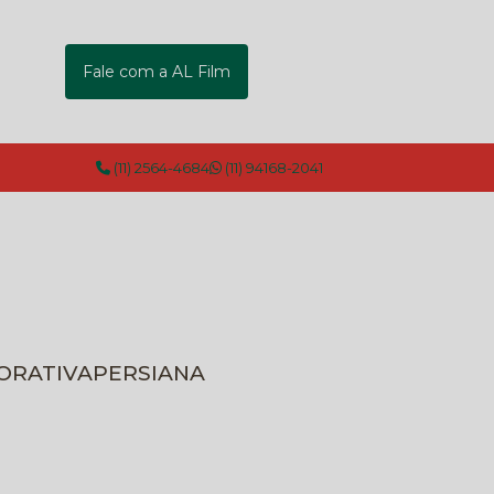
Fale com a AL Film
(11) 2564-4684
(11) 94168-2041
CORATIVA
PERSIANA