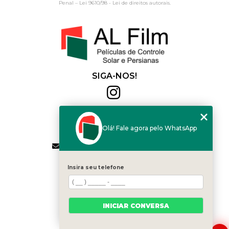
Penal –
Lei 9610/98 - Lei de direitos autorais
.
SIGA-NOS!
Al Film
(11) 2564-4684
Olá! Fale agora pelo WhatsApp
(11) 94168-2041
contato.vendas@alfilm.com.br
MENU
Insira seu telefone
HOME
QUEM SOMOS
SERVIÇOS
INICIAR CONVERSA
BLOG
CONTATO