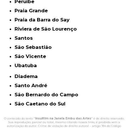
Peruíbe
Praia Grande
Praia da Barra do Say
Riviera de São Lourenço
Santos
São Sebastião
São Vicente
Ubatuba
Diadema
Santo André
São Bernardo do Campo
São Caetano do Sul
O conteúdo do texto "
Insulfilm na Janela Embu das Artes
" é de direito reservado.
Sua reprodução, parcial ou total, mesmo citando nossos links, é proibida sem a
autorização do autor. Crime de violação de direito autoral – artigo 184 do Código