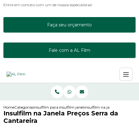
Entre em contato com um de nossos especialistas!
Faça seu orçamento
Fale com a AL Film
Home
Categorias
insulfilm para janelas
insulfilm janela residencial
insulfilm na janela precos serr
Insulfilm na Janela Preços Serra da
Cantareira