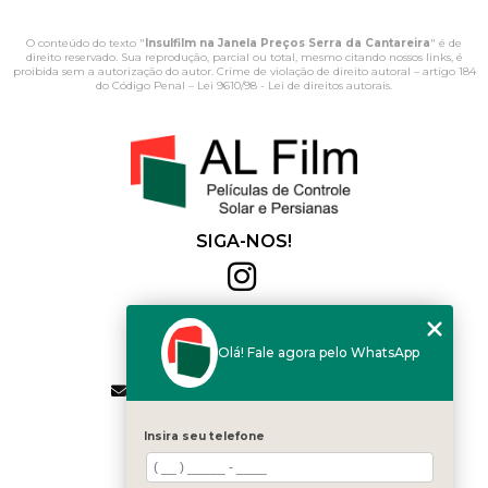
O conteúdo do texto "
Insulfilm na Janela Preços Serra da Cantareira
" é de
direito reservado. Sua reprodução, parcial ou total, mesmo citando nossos links, é
proibida sem a autorização do autor. Crime de violação de direito autoral – artigo 184
do Código Penal –
Lei 9610/98 - Lei de direitos autorais
.
SIGA-NOS!
Al Film
(11) 2564-4684
Olá! Fale agora pelo WhatsApp
(11) 94168-2041
contato.vendas@alfilm.com.br
MENU
Insira seu telefone
HOME
QUEM SOMOS