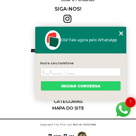
SIGA-NOS!
Al Film
(11) 2564-4684
Olá! Fale agora pelo WhatsApp
(11) 94168-2041
contato.vendas@alfilm.com.br
MENU
Insira seu telefone
HOME
QUEM SOMOS
SERVIÇOS
INICIAR CONVERSA
BLOG
CONTATO
CATEGORIAS
1
MAPA DO SITE
Copyright © AL Film. (Lei 9610 de 19/02/1998)
HTML
CSS