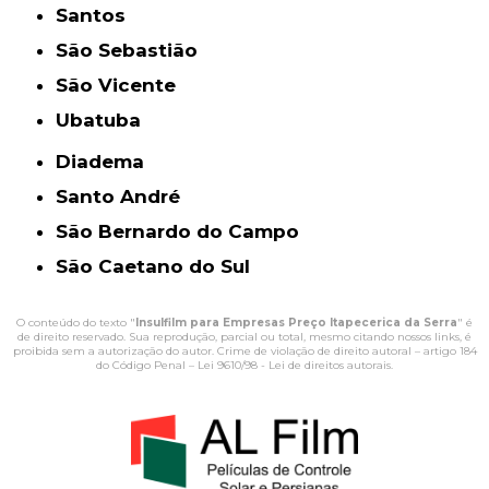
Santos
São Sebastião
São Vicente
Ubatuba
Diadema
Santo André
São Bernardo do Campo
São Caetano do Sul
O conteúdo do texto "
Insulfilm para Empresas Preço Itapecerica da Serra
" é
de direito reservado. Sua reprodução, parcial ou total, mesmo citando nossos links, é
proibida sem a autorização do autor. Crime de violação de direito autoral – artigo 184
do Código Penal –
Lei 9610/98 - Lei de direitos autorais
.